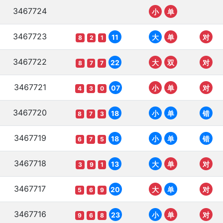
3467724
小
单
3467723
11
大
单
对
8
2
1
3467722
22
大
双
对
8
7
7
3467721
07
小
单
对
4
3
0
3467720
18
小
单
错
8
7
3
3467719
18
小
单
错
6
7
5
3467718
13
大
单
对
3
9
1
3467717
20
大
单
对
5
6
9
3467716
23
小
单
对
9
6
8