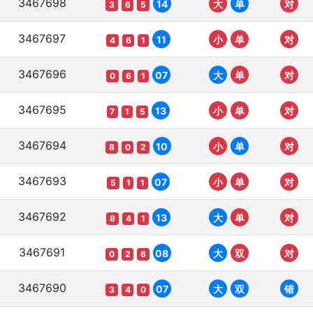
3467698
14
大
单
对
3
6
5
3467697
11
小
单
对
4
6
1
3467696
07
大
单
对
0
6
1
3467695
13
小
单
对
7
1
5
3467694
10
小
单
对
8
0
2
3467693
07
小
单
对
5
1
1
3467692
13
大
单
对
8
4
1
3467691
08
大
双
对
0
2
6
3467690
07
大
双
错
3
4
0