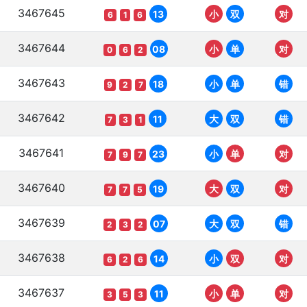
3467645
13
小
双
对
6
1
6
3467644
08
小
单
对
0
6
2
3467643
18
小
单
错
9
2
7
3467642
11
大
双
错
7
3
1
3467641
23
小
单
对
7
9
7
3467640
19
大
双
对
7
7
5
3467639
07
大
双
错
2
3
2
3467638
14
小
双
对
6
2
6
3467637
11
小
单
对
3
5
3