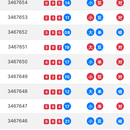
3467654
14
小
双
对
0
9
5
3467653
11
小
双
对
2
3
6
3467652
08
大
单
错
3
5
0
3467651
19
大
双
对
3
9
7
3467650
17
小
单
对
4
4
9
3467649
10
小
双
对
4
2
4
3467648
12
大
单
错
4
5
3
3467647
17
小
单
对
5
8
4
3467646
21
小
双
错
9
6
6