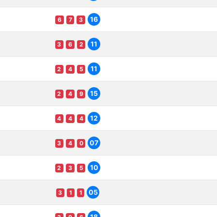
16
6
7
3
11
3
6
2
11
2
4
5
15
2
4
9
12
4
4
4
07
3
4
0
10
2
3
5
05
3
1
1
18