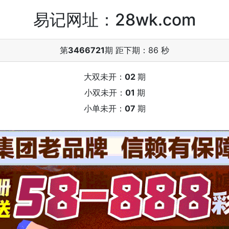
易记网址：28wk.com
第
3466721
期 距下期：
84 秒
大双未开：
02
期
小双未开：
01
期
小单未开：
07
期