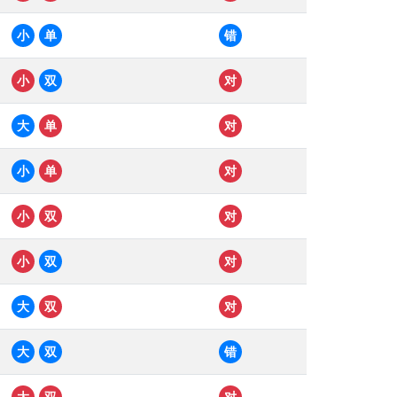
小
单
错
小
双
对
大
单
对
小
单
对
小
双
对
小
双
对
大
双
对
大
双
错
大
双
对