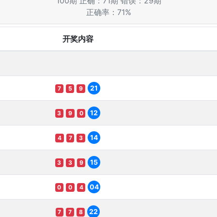
100
期 正确：
71
期 错误：
29
期
正确率：
71
%
开奖内容
21
7
5
9
12
3
9
0
14
4
7
3
15
3
3
9
04
0
0
4
22
7
7
8