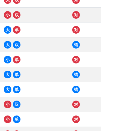
小
双
对
大
单
对
大
双
错
小
单
对
大
单
错
大
单
错
小
双
对
小
单
对